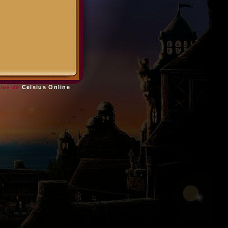
Celsius Online
sive de
.