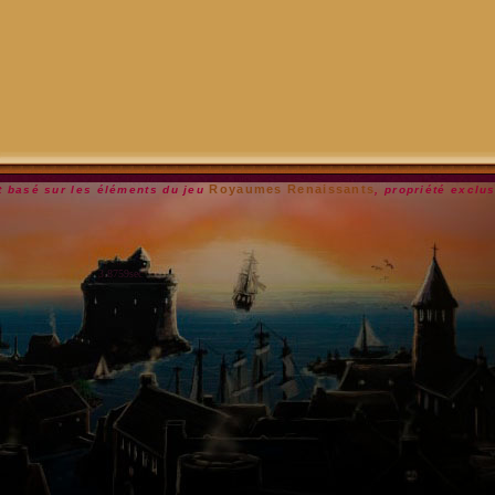
Royaumes Renaissants
st basé sur les éléments du jeu
, propriété exclu
3.8759sec