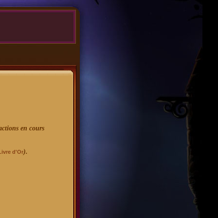
actions en cours
).
Livre d'Or